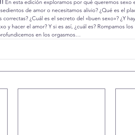
! 
En esta edición exploramos por qué queremos sexo en
edientos de amor o necesitamos alivio? ¿Qué es el place
s correctas? ¿Cuál es el secreto del «buen sexo»? ¿Y hay
sexo y hacer el amor? Y si es así, ¿cuál es? Rompamos los
 profundicemos en los orgasmos…