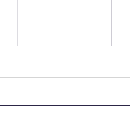
True2You #2 Edición - Amor,
CON
Relaciones y Citas
PRO