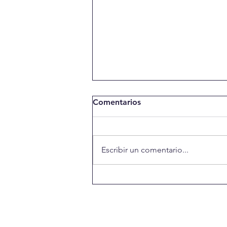
Comentarios
Escribir un comentario...
AWARE REPORT